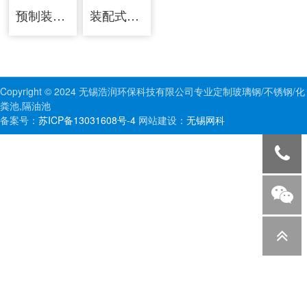
预制装配式钢结构蓄水池
装配式蓄水池
Copyright © 2024 无锡浩润环保科技有限公司专业定制玻璃钢/不锈钢/化
粪池,隔油池
备案号：
苏ICP备13031608号-4
网站建设：
无锡网科